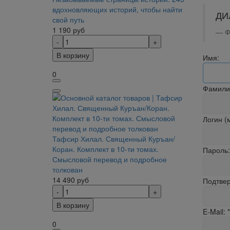
вдохновляющих историй, чтобы найти
ДИ
свой путь
1 190
руб
Ф
В корзину
Имя:
0
Фамили
Логин (
Тафсир Хилал. Священный Куръан/
Коран. Комплект в 10-ти томах.
Пароль:
Смысловой перевод и подробное
толкован
14 490
руб
Подтвер
В корзину
E-Mail:
*
0