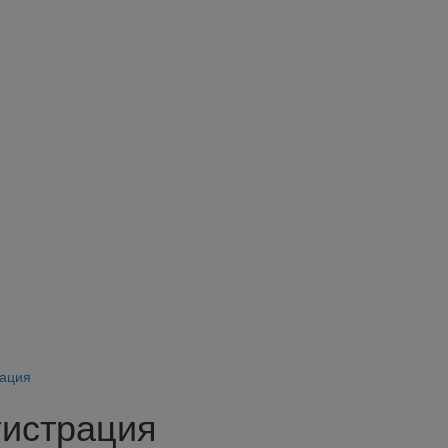
я
ация
гистрация