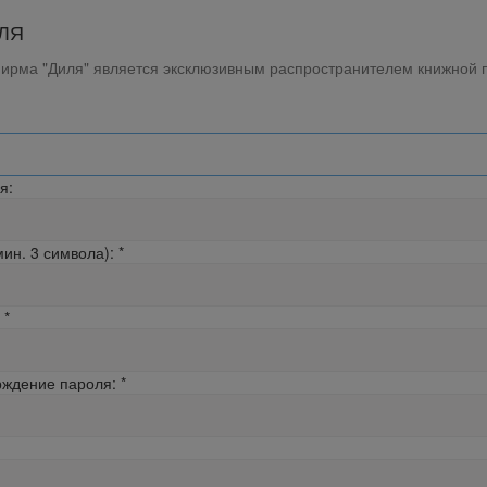
ЛЯ
ирма "Диля" является эксклюзивным распространителем книжной п
я:
мин. 3 символа):
*
*
ждение пароля:
*