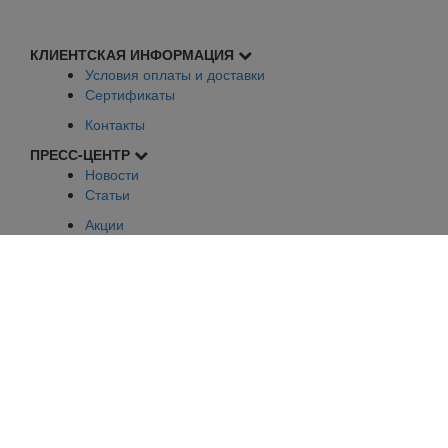
КЛИЕНТСКАЯ ИНФОРМАЦИЯ
Условия оплаты и доставки
Сертификаты
Контакты
ПРЕСС-ЦЕНТР
Новости
Статьи
Акции
Прайс-Лист
ВОЗМОЖНОСТИ
Политика конфиденциальности
+7 (812)
378-39-29
e-mail:
spb@dilya.ru
Задать вопрос