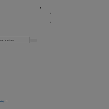
я
ация