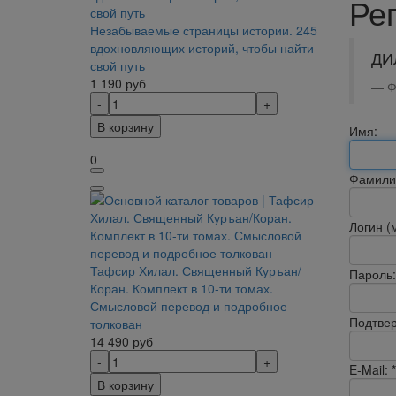
Ре
Незабываемые страницы истории. 245
вдохновляющих историй, чтобы найти
ДИ
свой путь
1 190
руб
Ф
В корзину
Имя:
0
Фамили
Логин (
Тафсир Хилал. Священный Куръан/
Пароль:
Коран. Комплект в 10-ти томах.
Смысловой перевод и подробное
Подтвер
толкован
14 490
руб
E-Mail:
*
В корзину