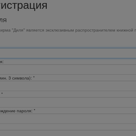
гистрация
ЛЯ
ирма "Диля" является эксклюзивным распространителем книжной п
я:
мин. 3 символа):
*
*
ждение пароля:
*