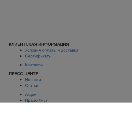
КЛИЕНТСКАЯ ИНФОРМАЦИЯ
Условия оплаты и доставки
Сертификаты
Контакты
ПРЕСС-ЦЕНТР
Новости
Статьи
Акции
Прайс-Лист
ВОЗМОЖНОСТИ
Политика конфиденциальности
+7 (812)
378-39-29