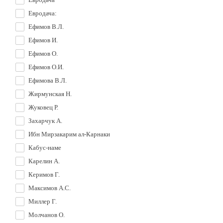
Евродача:
Ефимов В.Л.
Ефимов И.
Ефимов О.
Ефимов О.И.
Ефимова В.Л.
Жирмунская Н.
Жуковец Р.
Захарчук А.
Ибн Мирзакарим ал-Карнаки
Кабус-наме
Карелин А.
Керимов Г.
Максимов А.С.
Миллер Г.
Молчанов О.