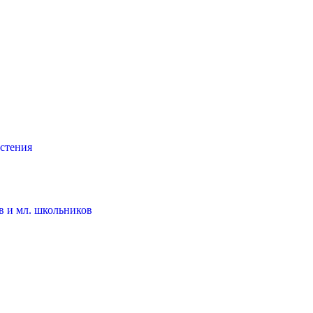
астения
в и мл. школьников