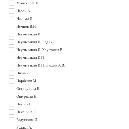
Монахов К.Н.
Навои А.
Насими И.
Немцов В.И.
Неумывакин И.
Неумывакин И. Лад В.
Неумывакин И. Хрусталев В.
Неумывакин И.П.
Неумывакин И.П. Блохин А.В.
Низами Г.
Норбеков М.
Остроухова Е.
Ошуркова Н.
Петров В.
Печенина Л.
Радунцова И.
Рудаки А.