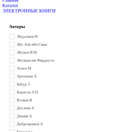
Главная
Каталог
ЭЛЕКТРОННЫЕ КНИГИ
Авторы
Абдуллаев И.
Абу Али ибн Сина
Абувов И.М.
Абулькасим Фирдоуси
Агахи М.
Артемова А.
Бабур З.
Борисов А.П.
Волков В.
Дехлеви А.
Джами А.
Добронравов А.
Евродача