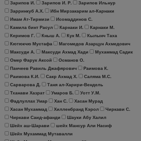
Зарипов И.
Зарипов И. Р.
Зарипов Ильнур
Зарринкуб А.Х.
Ибн Мирзакарим ал-Карнаки
Имам Ат-Тирмизи
Исомаддинов С.
Камила бинт Расул
Карнаки И.
Карнаки М.
Керимов Г.
Кныш А.
Кук М.
Кылынч Таха
Кютюкчю Мустафа
Магомедов Азарцун Ахмедович
Максуди А.
Максуди Ахмад Хади
Мухаммад Садик
Омер Фарук Аксой
Османов О.
Панчеев Равиль Джафярович
Раимова К.
Раимова К.И.
Сакр Ахмад Х.
Саляма М.С.
Сарварова Д.
Таня ал-Харири-Вендель
Тханави Хазрат
Умаров Б.
Уотт У.М.
Фадлуллах Умар
Хан С.
Хасан Мурад
Хасан Мухаммад
Хилленбранд Кэрол
Чиркави С.
Чиркави Саид-афанди
Шауки Абу Халил
Шейх аш-Шарави
шейх Мансур Али Насиф
Шейх Мухаммад Мутавалли