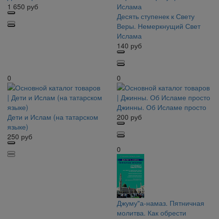
1 650
руб
Десять ступенек к Свету
Веры. Немеркнущий Свет
Ислама
140
руб
0
0
Джинны. Об Исламе просто
Дети и Ислам (на татарском
200
руб
языке)
250
руб
0
Джуму"а-намаз. Пятничная
молитва. Как обрести