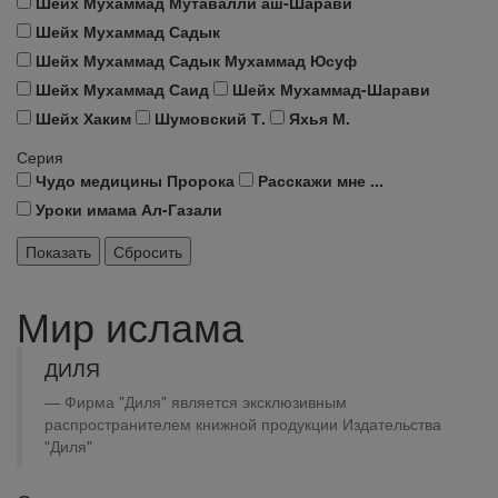
Шейх Мухаммад Мутавалли аш-Шарави
Шейх Мухаммад Садык
Шейх Мухаммад Садык Мухаммад Юсуф
Шейх Мухаммад Саид
Шейх Мухаммад-Шарави
Шейх Хаким
Шумовский Т.
Яхья М.
Серия
Чудо медицины Пророка
Расскажи мне ...
Уроки имама Ал-Газали
Мир ислама
ДИЛЯ
Фирма "Диля" является эксклюзивным
распространителем книжной продукции Издательства
"Диля"