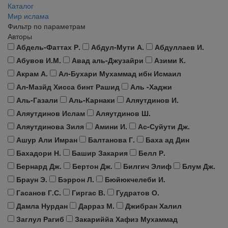
Каталог
Мир ислама
Фильтр по параметрам
Авторы
Абдель-Фаттах Р.
Абдул-Мути А.
Абдуллаев И.
Абувов И.М.
Авад аль-Джузайри
Азими К.
Акрам А.
Ал-Бухари Мухаммад ибн Исмаил
Ал-Мазйд Хисса бинт Рашид
Аль -Хаджи
Аль-Газали
Аль-Карнаки
Аляутдинов И.
Аляутдинов Ислам
Аляутдинов Ш.
Аляутдинова Зиля
Амини И.
Ас-Суйути Дж.
Ашур Али Имран
Балтанова Г.
Баха ад Дин
Бахадори Н.
Башир Закария
Белл Р.
Бернард Дж.
Бертон Дж.
Билгич Элиф
Блум Дж.
Браун Э.
Бэррон Л.
Бюйюкчелеби И.
Гасанов Г.С.
Гиргас В.
Гудратов О.
Дамла Нурдан
Дарраз М.
Джибран Халил
Заглул Рагиб
Закариййа Хафиз Мухаммад