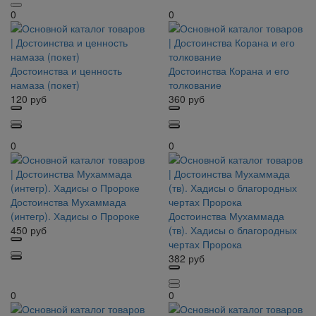
0
0
Достоинства и ценность
Достоинства Корана и его
намаза (покет)
толкование
120
руб
360
руб
0
0
Достоинства Мухаммада
(интегр). Хадисы о Пророке
Достоинства Мухаммада
450
руб
(тв). Хадисы о благородных
чертах Пророка
382
руб
0
0