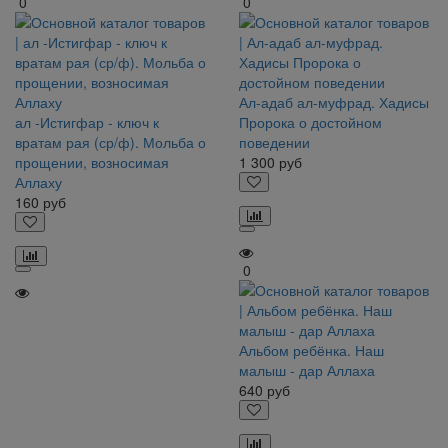
0
0
Ал-адаб ал-муфрад. Хадисы
ал -Истигфар - ключ к
Пророка о достойном
вратам рая (ср/ф). Мольба о
поведении
прощении, возносимая
1 300
руб
Аллаху
160
руб
0
Альбом ребёнка. Наш
малыш - дар Аллаха
640
руб