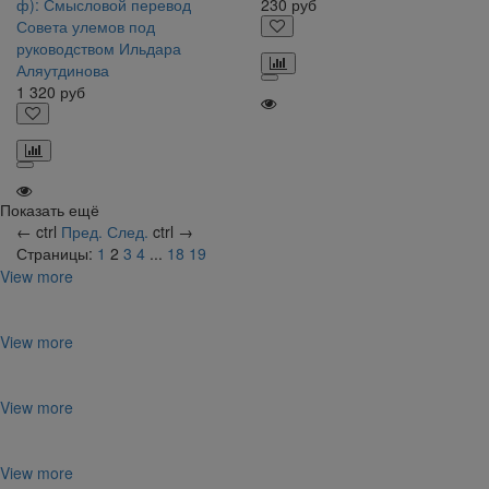
ф): Смысловой перевод
230
руб
Совета улемов под
руководством Ильдара
Аляутдинова
1 320
руб
Показать ещё
←
ctrl
Пред.
След.
ctrl
→
Страницы:
1
2
3
4
...
18
19
View more
View more
View more
View more