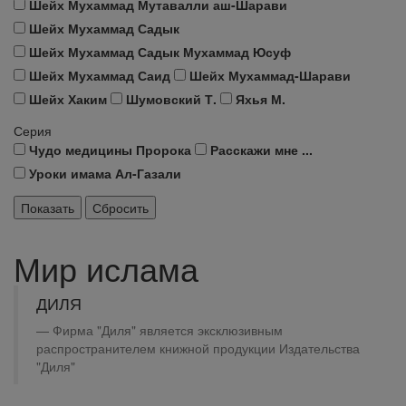
Шейх Мухаммад Мутавалли аш-Шарави
Шейх Мухаммад Садык
Шейх Мухаммад Садык Мухаммад Юсуф
Шейх Мухаммад Саид
Шейх Мухаммад-Шарави
Шейх Хаким
Шумовский Т.
Яхья М.
Серия
Чудо медицины Пророка
Расскажи мне ...
Уроки имама Ал-Газали
Мир ислама
ДИЛЯ
Фирма "Диля" является эксклюзивным
распространителем книжной продукции Издательства
"Диля"