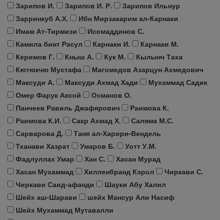
Зарипов И.
Зарипов И. Р.
Зарипов Ильнур
Зарринкуб А.Х.
Ибн Мирзакарим ал-Карнаки
Имам Ат-Тирмизи
Исомаддинов С.
Камила бинт Расул
Карнаки И.
Карнаки М.
Керимов Г.
Кныш А.
Кук М.
Кылынч Таха
Кютюкчю Мустафа
Магомедов Азарцун Ахмедович
Максуди А.
Максуди Ахмад Хади
Мухаммад Садик
Омер Фарук Аксой
Османов О.
Панчеев Равиль Джафярович
Раимова К.
Раимова К.И.
Сакр Ахмад Х.
Саляма М.С.
Сарварова Д.
Таня ал-Харири-Вендель
Тханави Хазрат
Умаров Б.
Уотт У.М.
Фадлуллах Умар
Хан С.
Хасан Мурад
Хасан Мухаммад
Хилленбранд Кэрол
Чиркави С.
Чиркави Саид-афанди
Шауки Абу Халил
Шейх аш-Шарави
шейх Мансур Али Насиф
Шейх Мухаммад Мутавалли