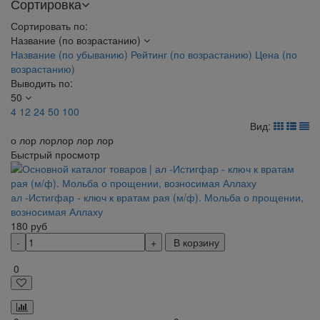
Сортировка
Сортировать по:
Название (по возрастанию)
Название (по убыванию)
Рейтинг (по возрастанию)
Цена (по
возрастанию)
Выводить по:
50
4
12
24
50
100
Вид:
о лор лорлор лор лор
Быстрый просмотр
ал -Истигфар - ключ к вратам рая (м/ф). Мольба о прощении,
возносимая Аллаху
180
руб
В корзину
0