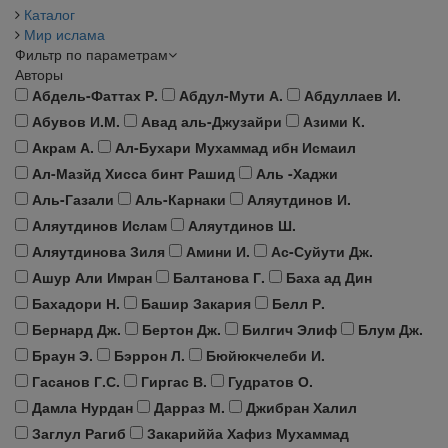
Каталог
Мир ислама
Фильтр по параметрам
Авторы
Абдель-Фаттах Р.
Абдул-Мути А.
Абдуллаев И.
Абувов И.М.
Авад аль-Джузайри
Азими К.
Акрам А.
Ал-Бухари Мухаммад ибн Исмаил
Ал-Мазйд Хисса бинт Рашид
Аль -Хаджи
Аль-Газали
Аль-Карнаки
Аляутдинов И.
Аляутдинов Ислам
Аляутдинов Ш.
Аляутдинова Зиля
Амини И.
Ас-Суйути Дж.
Ашур Али Имран
Балтанова Г.
Баха ад Дин
Бахадори Н.
Башир Закария
Белл Р.
Бернард Дж.
Бертон Дж.
Билгич Элиф
Блум Дж.
Браун Э.
Бэррон Л.
Бюйюкчелеби И.
Гасанов Г.С.
Гиргас В.
Гудратов О.
Дамла Нурдан
Дарраз М.
Джибран Халил
Заглул Рагиб
Закариййа Хафиз Мухаммад