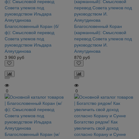
Благословенный Коран (б/
Благословенный Коран
ф): Смысловой перевод
(карманный): Смысловой
Совета улемов под
перевод Совета улемов под
руководством Ильдара
руководством И.
Аляутдинова
Аляутдинова
3 960
руб
870
руб
0
0
Богатство рядом! Как
увеличить свой доход
Благословенный Коран (м/
согласно Корану и Сунне