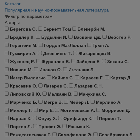
Каталог
Популярная и научно-познавательная литература
Фильтр по параметрам
Авторы
Берегова О.
Бернетт Том
Блэкерби М.
Брадлер К.
Будылин И.
Васвани Дж.
Вебстер Р.
Герштейн М.
Гордон МакЛеллан
Грюн А.
Гумкирия А.
Дженнингс Т.
Жикаренцев В.
Жуковец Р.
Журавлев В.
Зайцева Е.
Зехави С.
Иванов М.
Иванов О.
Игельник Л.
Йегер Виллигис
Кайнис С.
Карасев Г.
Картар Д.
Красавин О.
Лазарев С.
Лазарев С.Н.
Липовский Ю.
Малкани В.
Манухина С.
Марченко Б.
Мегре В.
Мейер Л.
Мерлино А.
Миллер Г.
Мир Е.
Могилевская А.
Моррисон Д.
Нарван К.
Овузу Х.
Орифьерд К.
Пирсон Т.
Портер Л.
Профет Э.
Рашмэн К.
Рождественская Г.
Самофалова Э.
Серебрякова Л.