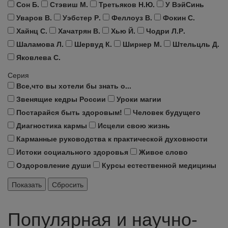
Сон Б.
Стэвиш М.
Третьяков Н.Ю.
У ВэйСинь
Уваров В.
Уэбстер Р.
Феллоуз В.
Фокин С.
Хайнц С.
Хачатрян В.
Хью Й.
Чодри Л.Р.
Шаламова Л.
Шервуд К.
Ширнер М.
Штельцль Д.
Яковлева С.
Серия
Все,что вы хотели бы знать о...
Звенящие кедры России
Уроки магии
Постарайся быть здоровым!
Человек будущего
Диагностика кармы
Исцели свою жизнь
Карманные руководства к практической духовности
Истоки социального здоровья
Живое слово
Оздоровление души
Курсы естественной медицины
Популярная и научно-