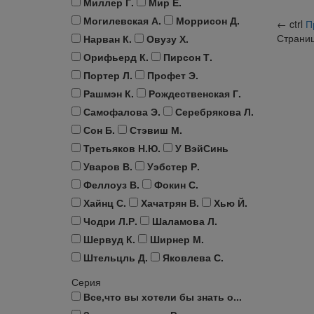
Миллер Г.
Мир Е.
Могилевская А.
Моррисон Д.
←
ctrl
П
Страни
Нарван К.
Овузу Х.
Орифьерд К.
Пирсон Т.
Портер Л.
Профет Э.
Рашмэн К.
Рождественская Г.
Самофалова Э.
Серебрякова Л.
Сон Б.
Стэвиш М.
Третьяков Н.Ю.
У ВэйСинь
Уваров В.
Уэбстер Р.
Феллоуз В.
Фокин С.
Хайнц С.
Хачатрян В.
Хью Й.
Чодри Л.Р.
Шаламова Л.
Шервуд К.
Ширнер М.
Штельцль Д.
Яковлева С.
Серия
Все,что вы хотели бы знать о...