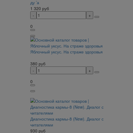
ду ’а
1 320
руб
0
Яблочный уксус. На страже здоровья
380
руб
0
Диагностика кармы-8 (New). Диалог с
читателями
930
руб