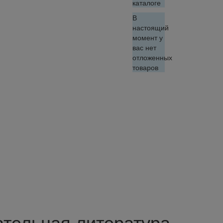
каталоге
В
настоящий
момент у
вас нет
отложенных
товаров
ательная литература