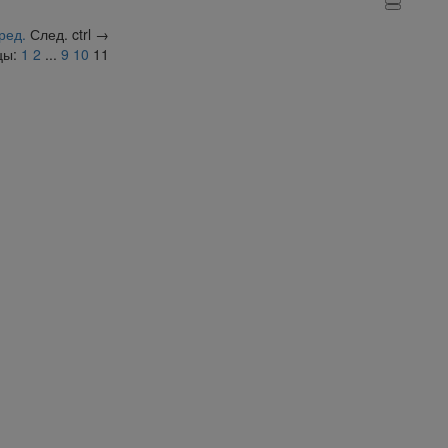
ред.
След.
ctrl
→
цы:
1
2
...
9
10
11