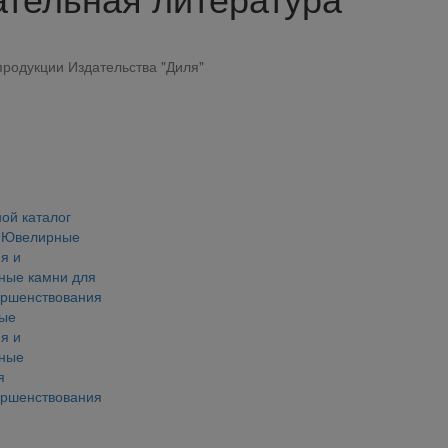
родукции Издательства "Диля"
ые
я и
нные
я
ершенствования