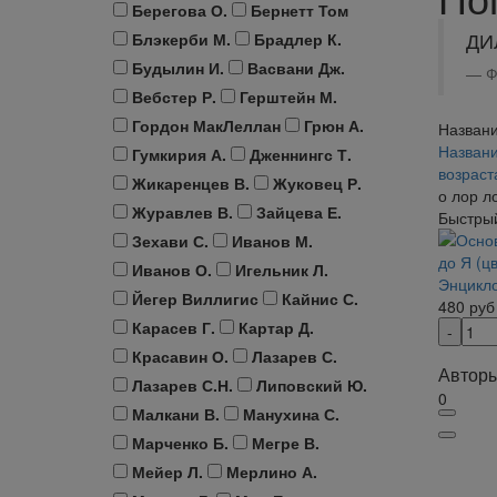
Берегова О.
Бернетт Том
ДИ
Блэкерби М.
Брадлер К.
Будылин И.
Васвани Дж.
Ф
Вебстер Р.
Герштейн М.
Гордон МакЛеллан
Грюн А.
Названи
Названи
Гумкирия А.
Дженнингс Т.
возрас
Жикаренцев В.
Жуковец Р.
о лор л
Журавлев В.
Зайцева Е.
Быстры
Зехави С.
Иванов М.
Иванов О.
Игельник Л.
Энцикло
Йегер Виллигис
Кайнис С.
480
руб
Карасев Г.
Картар Д.
Красавин О.
Лазарев С.
Авторы
Лазарев С.Н.
Липовский Ю.
0
Малкани В.
Манухина С.
Марченко Б.
Мегре В.
Мейер Л.
Мерлино А.