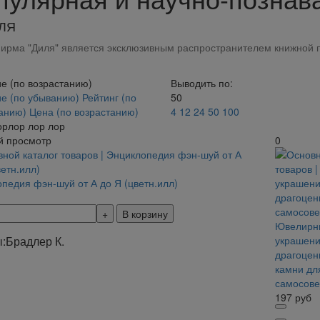
ЛЯ
ирма "Диля" является эксклюзивным распространителем книжной п
е (по возрастанию)
Выводить по:
е (по убыванию)
Рейтинг (по
50
танию)
Цена (по возрастанию)
4
12
24
50
100
орлор лор лор
й просмотр
0
педия фэн-шуй от А до Я (цветн.илл)
В корзину
Ювелирн
:
Брадлер К.
украшени
драгоце
камни дл
самосов
197
руб