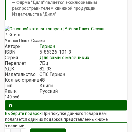
Фирма "Диля" является эксклюзивным
распространителем книжной продукции
Издательства "Диля"
Рейтинг:
Утёнок Плюх. Сказки
Авторы
Герион
ISBN
5-86326-101-3
Серия
Для самых маленьких
Переплет
7Бц
УДК
82-93
Издательство
СПб:Герион
Кол-во страниц
48
Тип
Книги
Язык
Русский
140
руб
Выберите подарок
При покупке данного товара вам
полагается один из подарков представленных ниже
в наличии