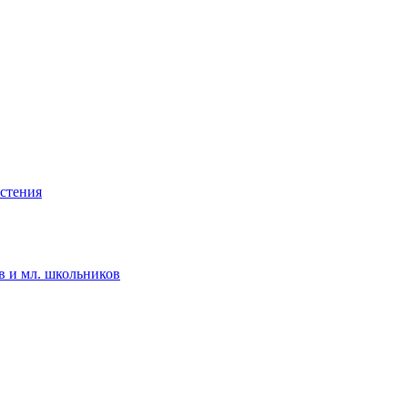
астения
в и мл. школьников