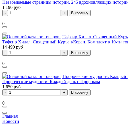
Незабываемые страницы истории. 245 вдохновляющих историй,
1 190
руб
В корзину
0
Тафсир Хилал. Священный Куръан/Коран. Комплект в 10-ти то
14 490
руб
В корзину
0
Пророческие мудрости. Каждый день с Пророком
1 650
руб
В корзину
0
Главная
Новости