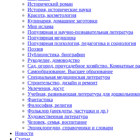
Исторический роман
История, исторические науки
Красота, косметология
Кулинария, домашние заготовки
Мир ислама
Популярная и научно-познавательная литература
Популярная медицина
Популярная психология, педагогика и социология
Поэзия
Публицистика, биографии
Рукоделие, домоводство
Сад, огород, приусадебное хозяйство. Комнатные р
Самообразование. Высшее образование
Специальная медицинская литература
Строительство, дизайн и ремонт
Увлечения, досуг
Учебная, развивающая литература для дошкольнико
Фантастика
Философия, религия
Фольклор (анекдоты, частушки и др.)
Художественная литература
Человек, семья, воспитание
Энциклопедии, справочники и словари
Новости
Статьи