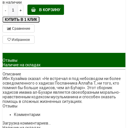
в наличии
В КОРЗИНУ
КУПИТЬ В 1 КЛИК
Сравнение
Избранное
klklklklklk
Описание
Отзывы
Наличие на складах
Описание
Ибн Хузайма сказал: «Не встречал я под небосводом ни более
осведомленного о хадисах Посланника Аллaћа T, ни того, кто
помнил бы больше хадисов, чем ал-Буhaрi». Этот сборник
хадисов имама ал-Бухари является своеобразным морально-
нравственным кодексом мусульманина и способен оказать
помощь в сложных жизненных ситуациях.
Отзывы
Комментарии
Загрузка комментариев...
Наличие на складах