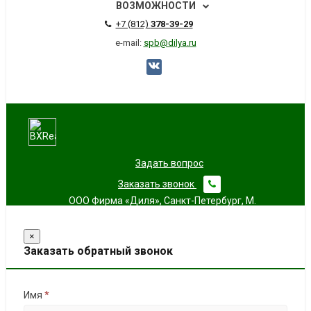
ВОЗМОЖНОСТИ
+7 (812)
378-39-29
e-mail:
spb@dilya.ru
Задать вопрос
Заказать звонок
ООО Фирма «Диля», Санкт-Петербург, М.
Митрофаньевское шоссе д.18 литер "Ж"; Справки по
телефону: (812) 378-39-29, e-mail: spb@dilya.ru
×
Заказать обратный звонок
Имя
*