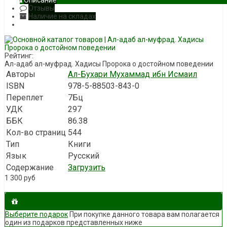
Описание
Отзывы
Наличие на складах
Рейтинг:
Ал-адаб ал-муфрад. Хадисы Пророка о достойном поведении
Авторы
Ал-Бухари Мухаммад ибн Исмаил
ISBN
978-5-88503-843-0
Переплет
7Бц
УДК
297
ББК
86.38
Кол-во страниц
544
Тип
Книги
Язык
Русский
Содержание
Загрузить
1 300
руб
Выберите подарок
При покупке данного товара вам полагается
один из подарков представленных ниже