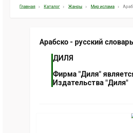
Главная
Каталог
Жанры
Мир ислама
Араб
Арабско - русский словар
ДИЛЯ
Фирма "Диля" являет
Издательства "Диля"