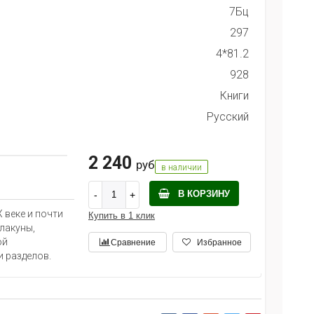
7Бц
297
4*81.2
928
Книги
Русский
2 240
руб
в наличии
В КОРЗИНУ
 веке и почти
Купить в 1 клик
лакуны,
ой
Сравнение
Избранное
 разделов.