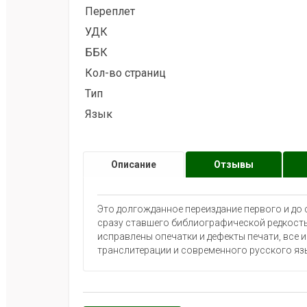
Переплет
УДК
ББК
Кол-во страниц
Тип
Язык
klklklklklk
Описание
Отзывы
Это долгожданное переиздание первого и до 
сразу ставшего библиографической редкость
исправлены опечатки и дефекты печати, все 
транслитерации и современного русского яз