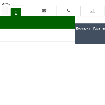
Array
О компании/About us
FOREIGN RIGHTS
Доставка
Гаранти
8 (812)
378-39-29