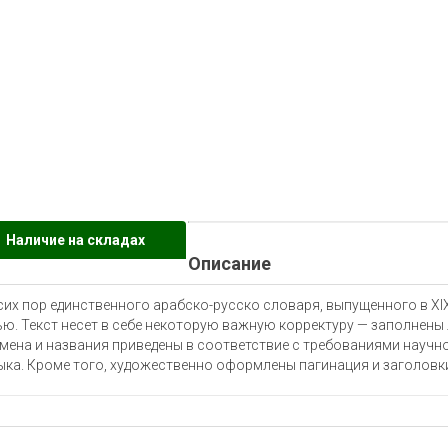
Наличие на складах
Описание
сих пор единственного арабско-русско словаря, выпущенного в XIX
ю. Текст несет в себе некоторую важную корректуру — заполнены 
имена и названия приведены в соответствие с требованиями научн
ыка. Кроме того, художественно оформлены пагинация и заголовки