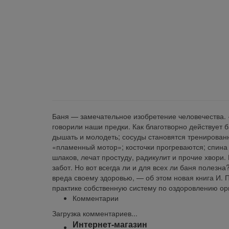
klklklklklk
Описание
Отзывы
Наличие на складах
Баня — замечательное изобретение человечества. «
говорили наши предки. Как благотворно действует 
дышать и молодеть; сосуды становятся тренированн
«пламенный мотор»; косточки прогреваются; спина
шлаков, лечат простуду, радикулит и прочие хвори.
забот. Но вот всегда ли и для всех ли баня полезн
вреда своему здоровью, — об этом новая книга И.
практике собственную систему по оздоровлению ор
Комментарии
Загрузка комментариев...
Интернет-магазин