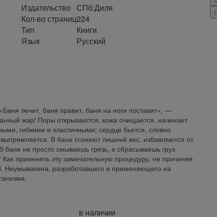
Издательство
СПб:Диля
Кол-во страниц
224
Тип
Книги
Язык
Русский
Баня лечит, баня правит, баня на ноги поставит», —
банный жар! Поры открываются, кожа очищается, начинает
ыми, гибкими и эластичными; сердце бьется, словно
 выпрямляется. В бане сгоняют лишний вес, избавляются от
 В бане не просто смываешь грязь, а сбрасываешь груз
а? Как применять эту замечательную процедуру, не причиняя
 П. Неумывакина, разработавшего и применяющего на
ганизма.
в наличии