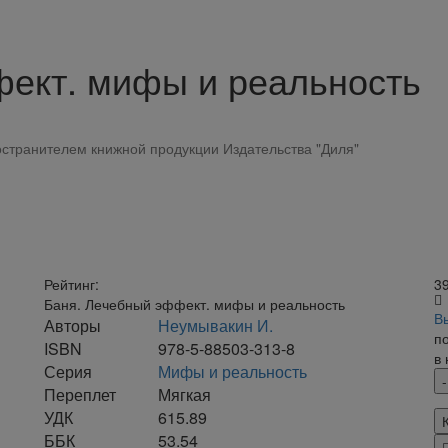
ект. мифы и реальность
странителем книжной продукции Издательства "Диля"
Рейтинг:
3
Баня. Лечебный эффект. мифы и реальность
В
Авторы
Неумывакин И.
п
ISBN
978-5-88503-313-8
в
Серия
Мифы и реальность
Переплет
Мягкая
УДК
615.89
ББК
53.54