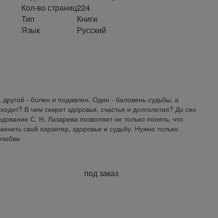
Кол-во страниц
224
Тип
Книги
Язык
Русский
 другой - болен и подавлен. Один - баловень судьбы, а
сходит? В чем секрет здоровья, счастья и долголетия? До сих
едование С. Н. Лазарева позволяет не только понять, что
менить свой характер, здоровье и судьбу. Нужно только
 любви
под заказ