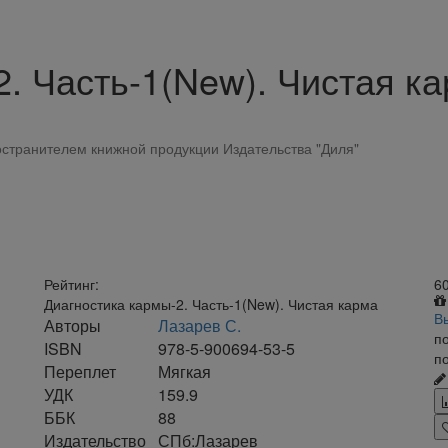
. Часть-1(New). Чистая к
странителем книжной продукции Издательства "Диля"
Рейтинг:
6
Диагностика кармы-2. Часть-1(New). Чистая карма
В
Авторы
Лазарев С.
п
ISBN
978-5-900694-53-5
по
Переплет
Мягкая
УДК
159.9
ББК
88
Издательство
СПб:Лазарев