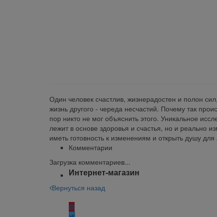
klklklklklk
Описание
Отзывы
Наличие на складах
Один человек счастлив, жизнерадостен и полон сил,
жизнь другого - череда несчастий. Почему так прои
пор никто не мог объяснить этого. Уникальное иссл
лежит в основе здоровья и счастья, но и реально из
иметь готовность к изменениям и открыть душу для
Комментарии
Загрузка комментариев...
Интернет-магазин
Вернуться назад
Поделиться: