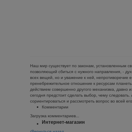
klklklklklk
Описание
Отзывы
Наличие на складах
Наш мир существует по законам, установленным свы
позволяющий сбиться с нужного направления, - ду
всех вещей, но и уважение к ней, непротиворечие 
пренебрежительное отношение к ресурсам планеты, 
действием совершенно другого механизма, давно из
сегодня предстоит сделать выбор, чему следовать.
сориентироваться и рассмотреть вопрос во всей его
Комментарии
Загрузка комментариев...
Интернет-магазин
Вернуться назад