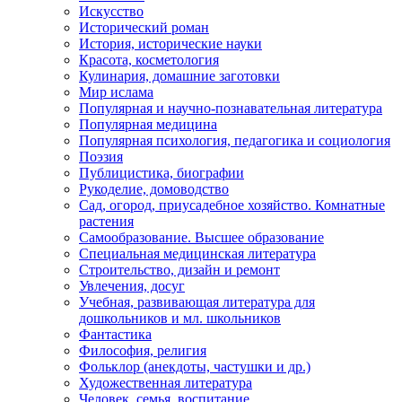
Искусство
Исторический роман
История, исторические науки
Красота, косметология
Кулинария, домашние заготовки
Мир ислама
Популярная и научно-познавательная литература
Популярная медицина
Популярная психология, педагогика и социология
Поэзия
Публицистика, биографии
Рукоделие, домоводство
Сад, огород, приусадебное хозяйство. Комнатные
растения
Самообразование. Высшее образование
Специальная медицинская литература
Строительство, дизайн и ремонт
Увлечения, досуг
Учебная, развивающая литература для
дошкольников и мл. школьников
Фантастика
Философия, религия
Фольклор (анекдоты, частушки и др.)
Художественная литература
Человек, семья, воспитание