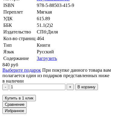
ISBN
978-5-88503-415-9
Переплет
Мягкая
УДК
615.89
ББК
51.1(2)2
Издательство
СПб:Диля
Кол-во страниц
464
Тип
Книги
Язык
Русский
Содержание
Загрузить
840
руб
Выберите подарок
При покупке данного товара вам
полагается один из подарков представленных ниже
в наличии
В корзину
Купить в 1 клик
Сравнение
Избранное
klklklklklk
Описание
Отзывы