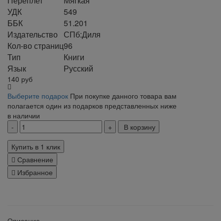
Переплет
Мягкая
УДК
549
ББК
51.201
Издательство
СПб:Диля
Кол-во страниц
96
Тип
Книги
Язык
Русский
140
руб
Выберите подарок
При покупке данного товара вам
полагается один из подарков представленных ниже
в наличии
В корзину
Купить в 1 клик
Сравнение
Избранное
klklklklklk
Описание