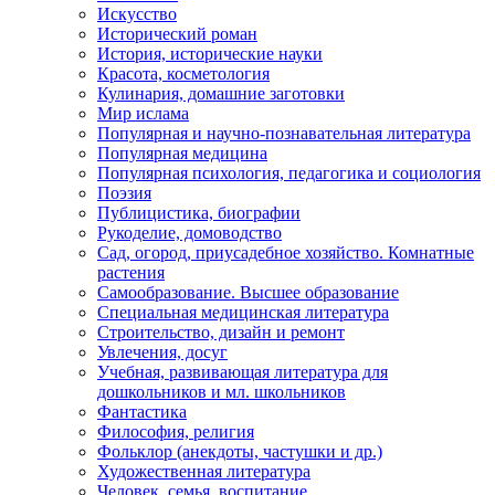
Искусство
Исторический роман
История, исторические науки
Красота, косметология
Кулинария, домашние заготовки
Мир ислама
Популярная и научно-познавательная литература
Популярная медицина
Популярная психология, педагогика и социология
Поэзия
Публицистика, биографии
Рукоделие, домоводство
Сад, огород, приусадебное хозяйство. Комнатные
растения
Самообразование. Высшее образование
Специальная медицинская литература
Строительство, дизайн и ремонт
Увлечения, досуг
Учебная, развивающая литература для
дошкольников и мл. школьников
Фантастика
Философия, религия
Фольклор (анекдоты, частушки и др.)
Художественная литература
Человек, семья, воспитание