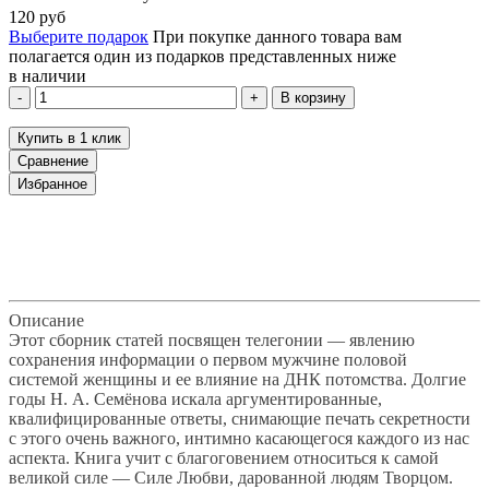
120
руб
Выберите подарок
При покупке данного товара вам
полагается один из подарков представленных ниже
в наличии
В корзину
Купить в 1 клик
Сравнение
Избранное
klklklklklk
Описание
Отзывы
Наличие на складах
Описание
Этот сборник статей посвящен телегонии — явлению
сохранения информации о первом мужчине половой
системой женщины и ее влияние на ДНК потомства. Долгие
годы Н. А. Семёнова искала аргументированные,
квалифицированные ответы, снимающие печать секретности
с этого очень важного, интимно касающегося каждого из нас
аспекта. Книга учит с благоговением относиться к самой
великой силе — Силе Любви, дарованной людям Творцом.