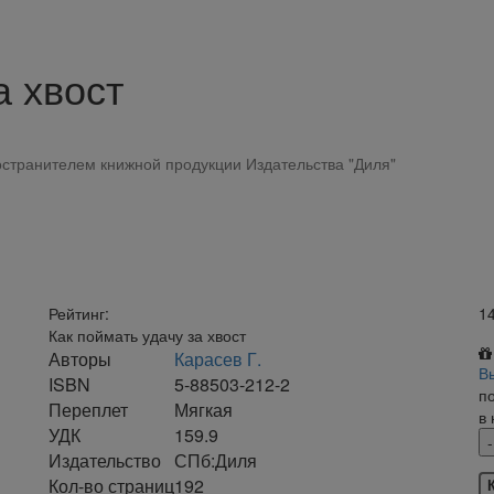
а хвост
странителем книжной продукции Издательства "Диля"
Рейтинг:
1
Как поймать удачу за хвост
Авторы
Карасев Г.
В
ISBN
5-88503-212-2
п
Переплет
Мягкая
в
УДК
159.9
Издательство
СПб:Диля
Кол-во страниц
192