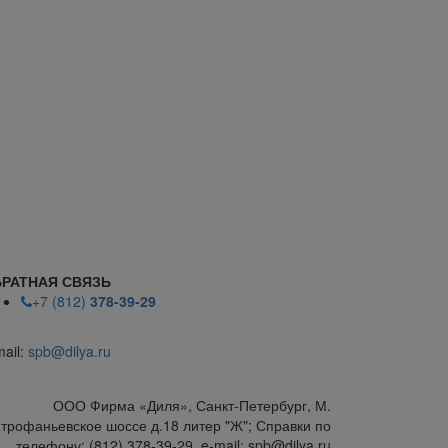
РАТНАЯ СВЯЗЬ
+7 (812)
378-39-29
mail:
spb@dilya.ru
ООО Фирма «Диля», Санкт-Петербург, М.
трофаньевское шоссе д.18 литер "Ж"; Справки по
телефону: (812) 378-39-29, e-mail: spb@dilya.ru