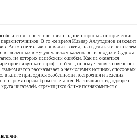
особый стиль повествования: с одной стороны - исторические
х первоисточников. В то же время Ильдар Аляутдинов знакомит
в. Автор не только приводит факты, но и делится с читателем
бо выделенных в мусульманском календаре периодах и Судном
тапов, на которых неизбежны ошибки. Как не оказаться
мире происходят катастрофы и беды, почему человек совершает
 языком автор рассказывает о незыблемых истинах, способных
о, в книге приводятся особенности построения и ведения
й во время обряда бракосочетания. Настоящий труд одобрен
круга читателей, стремящихся ближе познакомиться с
 наличии