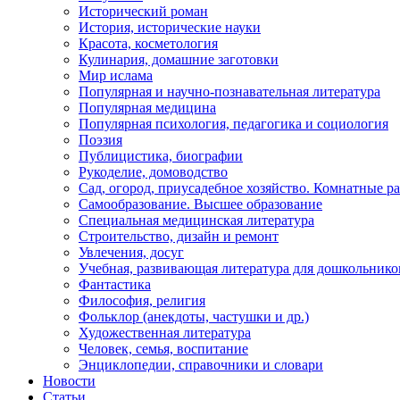
Исторический роман
История, исторические науки
Красота, косметология
Кулинария, домашние заготовки
Мир ислама
Популярная и научно-познавательная литература
Популярная медицина
Популярная психология, педагогика и социология
Поэзия
Публицистика, биографии
Рукоделие, домоводство
Сад, огород, приусадебное хозяйство. Комнатные р
Самообразование. Высшее образование
Специальная медицинская литература
Строительство, дизайн и ремонт
Увлечения, досуг
Учебная, развивающая литература для дошкольнико
Фантастика
Философия, религия
Фольклор (анекдоты, частушки и др.)
Художественная литература
Человек, семья, воспитание
Энциклопедии, справочники и словари
Новости
Статьи