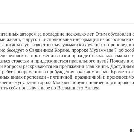
итанных автором за последние несколько лет. Этим обусловлен 
ями жизни, с другой - использована информация из богословски
записаны с уст известных мусульманских ученых и проповеднико
но беседует о Священном Коране, пророке Мухаммаде ?, об осо
 ведь человек на протяжении жизни проходит несколько важных э
аваться страстям и придерживаться правильного пути? Почему в 
эти вопросы раскрываются на протяжении глав книги. Доступным
 требует непременного пробуждения в каждом из нас. Кроме этог
овных видах проповеди - пятничной, праздничной и произносимо
ение мусульман города Москвы" и будет полезен для широкого 
ятить себя призыву к вере во Всевышнего Аллаха.
в