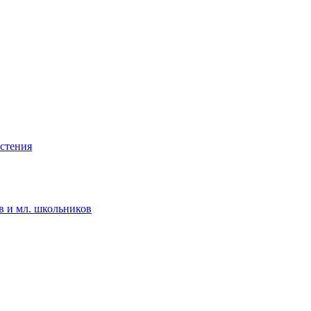
астения
в и мл. школьников