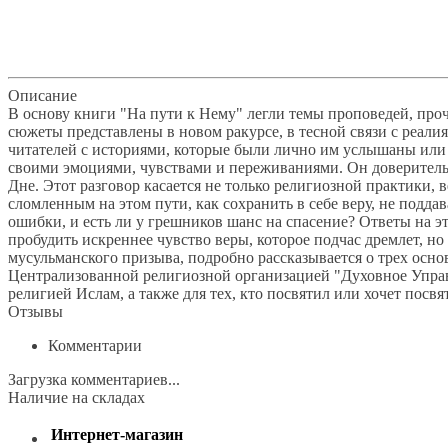
klklklklklk
Описание
Отзывы
Наличие на складах
Описание
В основу книги "На пути к Нему" легли темы проповедей, проч
сюжеты представлены в новом ракурсе, в тесной связи с реали
читателей с историями, которые были лично им услышаны или 
своими эмоциями, чувствами и переживаниями. Он доверитель
Дне. Этот разговор касается не только религиозной практики,
сломленным на этом пути, как сохранить в себе веру, не подд
ошибки, и есть ли у грешников шанс на спасение? Ответы на 
пробудить искреннее чувство веры, которое подчас дремлет, но
мусульманского призыва, подробно рассказывается о трех осн
Централизованной религиозной организацией "Духовное Управл
религией Ислам, а также для тех, кто посвятил или хочет посв
Отзывы
Комментарии
Загрузка комментариев...
Наличие на складах
Интернет-магазин