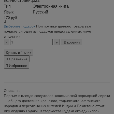
Кол-во страниц
322
Тип
Электронная книга
Язык
Русский
170
руб
Выберите подарок
При покупке данного товара вам
полагается один из подарков представленных ниже
в наличии
В корзину
Купить в 1 клик
Сравнение
Избранное
klklklklklk
Описание
Первым в плеяде создателей классической персидской лирики
— общего достояния иранского, таджикского, афганского
народов и персоязычных жителей Индии и Пакистана стоит
Абу Абдулло Рудаки. В творчестве Рудаки объединилось