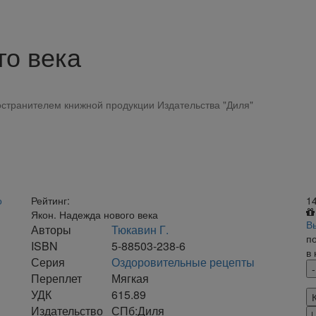
го века
странителем книжной продукции Издательства "Диля"
Рейтинг:
1
Якон. Надежда нового века
В
Авторы
Тюкавин Г.
п
ISBN
5-88503-238-6
в
Серия
Оздоровительные рецепты
Переплет
Мягкая
УДК
615.89
Издательство
СПб:Диля