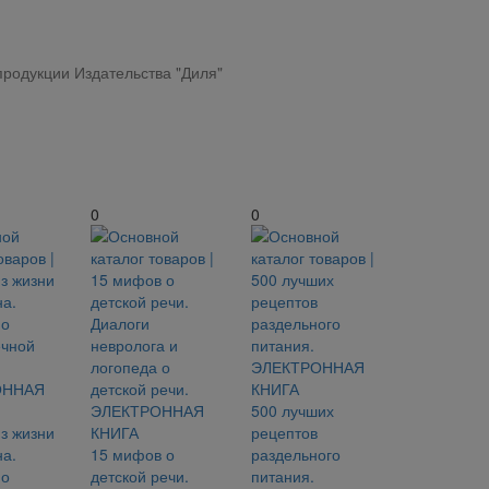
родукции Издательства "Диля"
0
0
500 лучших
из жизни
рецептов
а.
15 мифов о
раздельного
 о
детской речи.
питания.