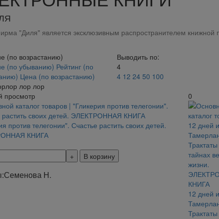
ЛЯ
ирма "Диля" является эксклюзивным распространителем книжной п
е (по возрастанию)
Выводить по:
е (по убыванию)
Рейтинг (по
4
танию)
Цена (по возрастанию)
4
12
24
50
100
орлор лор лор
й просмотр
0
ия против телегонии". Счастье растить своих детей.
РОННАЯ КНИГА
В корзину
:
Семенова Н.
12 дней 
Тамерлан
Трактаты