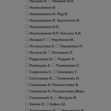
Насими И.
Немцов В.И.
Неумывакин И.
Неумывакин И. Лад В.
Неумывакин И. Хрусталев В.
Неумывакин И.П.
Неумывакин И.П. Блохин А.В.
Низами Г.
Норбеков М.
Остроухова Е.
Ошуркова Н.
Петров В.
Печенина Л.
Радунцова И.
Рудаки А.
Румянцев А.
Румянцева С.
Сафонова С.
Свищева Т.
Селезнева Л.
Семенова Н.
Семенова Н. Рассветаева В.
Семенова Н. Рассветаева Вера
Сушанский А.
Физули М.
Хайям О
Хафиз Ш.
Хорошинина Л.
Чистякова В.