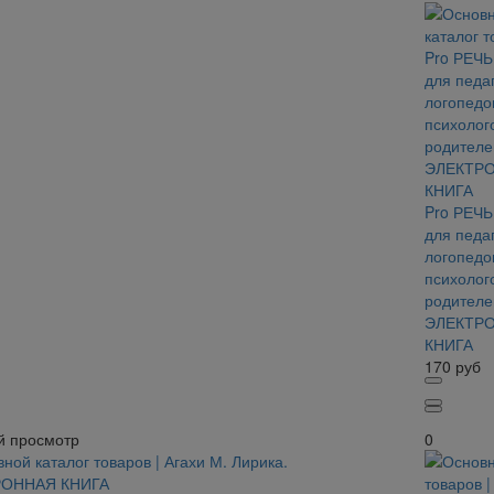
Pro РЕЧЬ
для педаг
логопедо
психолог
родителе
ЭЛЕКТР
КНИГА
170
руб
й просмотр
0