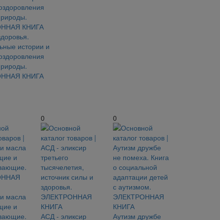
здоровья.
ьные истории и
оздоровления
Природы.
ННАЯ КНИГА
0
0
и масла
щие и
вающие.
АСД - эликсир
Аутизм дружбе