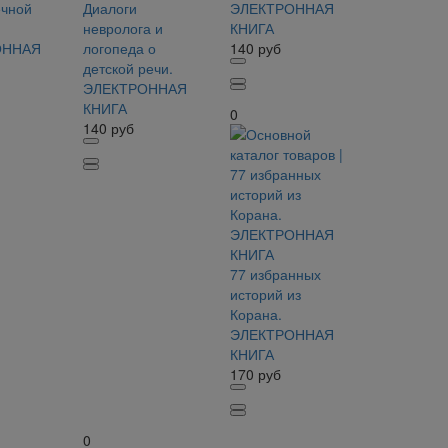
ечной
Диалоги
ЭЛЕКТРОННАЯ
невролога и
КНИГА
ОННАЯ
логопеда о
140
руб
детской речи.
ЭЛЕКТРОННАЯ
КНИГА
0
140
руб
77 избранных
историй из
Корана.
ЭЛЕКТРОННАЯ
КНИГА
170
руб
0