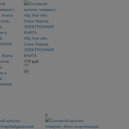
Абу Али ибн
Сина Лирика.
ЭЛЕКТРОННАЯ
. Книга
КНИГА
огов,
170
руб
в,
ов и
й.
ОННАЯ
0