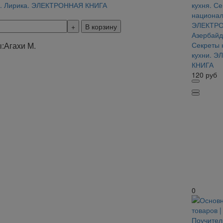
М. Лирика. ЭЛЕКТРОННАЯ КНИГА
В корзину
Азербайд
:
Агахи М.
Секреты 
кухни. 
КНИГА
120
руб
0