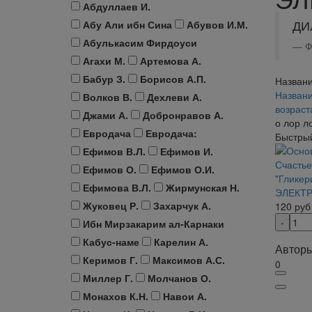
Абдуллаев И.
ДИ
Абу Али ибн Сина
Абувов И.М.
Абулькасим Фирдоуси
Ф
Агахи М.
Артемова А.
Бабур З.
Борисов А.П.
Названи
Названи
Волков В.
Дехлеви А.
возрас
Джами А.
Добронравов А.
о лор л
Евродача
Евродача:
Быстры
Ефимов В.Л.
Ефимов И.
Ефимов О.
Ефимов О.И.
"Гликер
Ефимова В.Л.
Жирмунская Н.
ЭЛЕКТ
Жуковец Р.
Захарчук А.
120
руб
Ибн Мирзакарим ал-Карнаки
Кабус-наме
Карелин А.
Авторы
Керимов Г.
Максимов А.С.
0
Миллер Г.
Молчанов О.
Монахов К.Н.
Навои А.