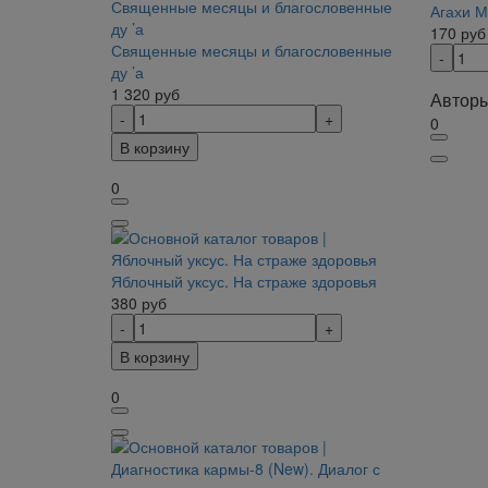
Агахи 
170
руб
Священные месяцы и благословенные
ду ’а
1 320
руб
Авторы
0
В корзину
0
Яблочный уксус. На страже здоровья
380
руб
В корзину
0