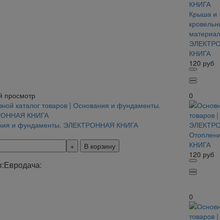
Крыша и
кровельн
материал
ЭЛЕКТР
КНИГА
120
руб
й просмотр
0
ния и фундаменты. ЭЛЕКТРОННАЯ КНИГА
Отоплен
КНИГА
В корзину
120
руб
:
Евродача:
0