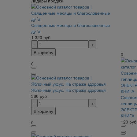
Лидеры продаж
Священные месяцы и благословенные
ду ’а
1 320
руб
В корзину
0
0
Яблочный уксус. На страже здоровья
380
руб
Соврем
теплицы
ЭЛЕКТ
В корзину
КНИГА
120
руб
0