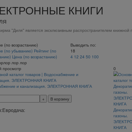
ЕКТРОННЫЕ КНИГИ
ЛЯ
ирма "Диля" является эксклюзивным распространителем книжной п
е (по возрастанию)
Выводить по:
е (по убыванию)
Рейтинг (по
18
танию)
Цена (по возрастанию)
4
12
24
50
100
орлор лор лор
й просмотр
0
абжение и канализация. ЭЛЕКТРОННАЯ КНИГА
В корзину
:
Евродача:
Декорати
газоны.
ЭЛЕКТР
КНИГА