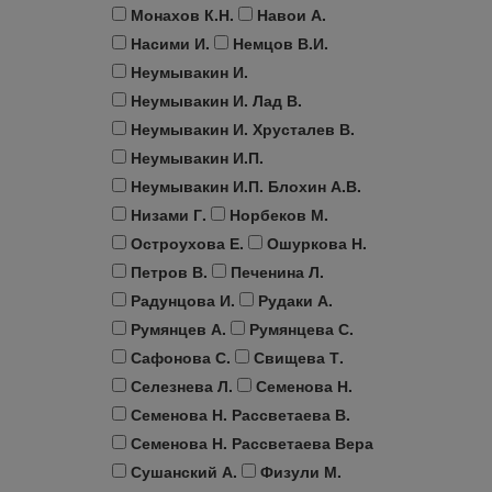
Монахов К.Н.
Навои А.
Насими И.
Немцов В.И.
Неумывакин И.
Неумывакин И. Лад В.
Неумывакин И. Хрусталев В.
Неумывакин И.П.
Неумывакин И.П. Блохин А.В.
Низами Г.
Норбеков М.
Остроухова Е.
Ошуркова Н.
Петров В.
Печенина Л.
Радунцова И.
Рудаки А.
Румянцев А.
Румянцева С.
Сафонова С.
Свищева Т.
Селезнева Л.
Семенова Н.
Семенова Н. Рассветаева В.
Семенова Н. Рассветаева Вера
Сушанский А.
Физули М.