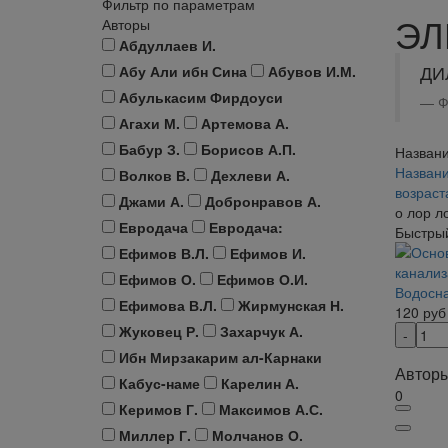
Фильтр по параметрам
ЭЛ
Авторы
Абдуллаев И.
ДИ
Абу Али ибн Сина
Абувов И.М.
Абулькасим Фирдоуси
Ф
Агахи М.
Артемова А.
Бабур З.
Борисов А.П.
Названи
Названи
Волков В.
Дехлеви А.
возрас
Джами А.
Добронравов А.
о лор л
Евродача
Евродача:
Быстры
Ефимов В.Л.
Ефимов И.
Ефимов О.
Ефимов О.И.
Водосн
Ефимова В.Л.
Жирмунская Н.
120
руб
Жуковец Р.
Захарчук А.
Ибн Мирзакарим ал-Карнаки
Авторы
Кабус-наме
Карелин А.
0
Керимов Г.
Максимов А.С.
Миллер Г.
Молчанов О.