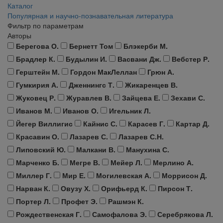
Каталог
Популярная и научно-познавательная литература
Фильтр по параметрам
Авторы
Берегова О.
Бернетт Том
Блэкерби М.
Брадлер К.
Будылин И.
Васвани Дж.
Вебстер Р.
Герштейн М.
Гордон МакЛеллан
Грюн А.
Гумкирия А.
Дженнингс Т.
Жикаренцев В.
Жуковец Р.
Журавлев В.
Зайцева Е.
Зехави С.
Иванов М.
Иванов О.
Игельник Л.
Йегер Виллигис
Кайнис С.
Карасев Г.
Картар Д.
Красавин О.
Лазарев С.
Лазарев С.Н.
Липовский Ю.
Малкани В.
Манухина С.
Марченко Б.
Мегре В.
Мейер Л.
Мерлино А.
Миллер Г.
Мир Е.
Могилевская А.
Моррисон Д.
Нарван К.
Овузу Х.
Орифьерд К.
Пирсон Т.
Портер Л.
Профет Э.
Рашмэн К.
Рождественская Г.
Самофалова Э.
Серебрякова Л.