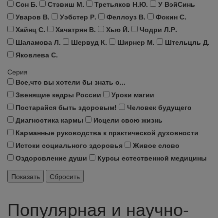
Сон Б.
Стэвиш М.
Третьяков Н.Ю.
У ВэйСинь
Уваров В.
Уэбстер Р.
Феллоуз В.
Фокин С.
Хайнц С.
Хачатрян В.
Хью Й.
Чодри Л.Р.
Шаламова Л.
Шервуд К.
Ширнер М.
Штельцль Д.
Яковлева С.
Серия
Все,что вы хотели бы знать о...
Звенящие кедры России
Уроки магии
Постарайся быть здоровым!
Человек будущего
Диагностика кармы
Исцели свою жизнь
Карманные руководства к практической духовности
Истоки социального здоровья
Живое слово
Оздоровление души
Курсы естественной медицины
Популярная и научно-