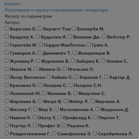
Каталог
Популярная и научно-познавательная литература
Фильтр по параметрам
Авторы
Берегова О.
Бернетт Том
Блэкерби М.
Брадлер К.
Будылин И.
Васвани Дж.
Вебстер Р.
Герштейн М.
Гордон МакЛеллан
Грюн А.
Гумкирия А.
Дженнингс Т.
Жикаренцев В.
Жуковец Р.
Журавлев В.
Зайцева Е.
Зехави С.
Иванов М.
Иванов О.
Игельник Л.
Йегер Виллигис
Кайнис С.
Карасев Г.
Картар Д.
Красавин О.
Лазарев С.
Лазарев С.Н.
Липовский Ю.
Малкани В.
Манухина С.
Марченко Б.
Мегре В.
Мейер Л.
Мерлино А.
Миллер Г.
Мир Е.
Могилевская А.
Моррисон Д.
Нарван К.
Овузу Х.
Орифьерд К.
Пирсон Т.
Портер Л.
Профет Э.
Рашмэн К.
Рождественская Г.
Самофалова Э.
Серебрякова Л.