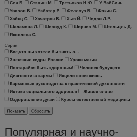
Сон Б.
Стэвиш М.
Третьяков Н.Ю.
У ВэйСинь
Уваров В.
Уэбстер Р.
Феллоуз В.
Фокин С.
Хайнц С.
Хачатрян В.
Хью Й.
Чодри Л.Р.
Шаламова Л.
Шервуд К.
Ширнер М.
Штельцль Д.
Яковлева С.
Серия
Все,что вы хотели бы знать о...
Звенящие кедры России
Уроки магии
Постарайся быть здоровым!
Человек будущего
Диагностика кармы
Исцели свою жизнь
Карманные руководства к практической духовности
Истоки социального здоровья
Живое слово
Оздоровление души
Курсы естественной медицины
Популярная и научно-