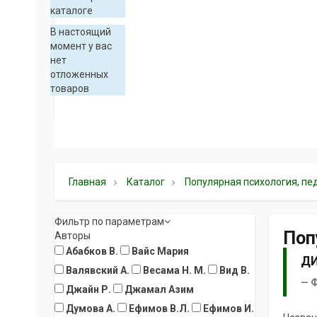
каталоге
В настоящий
момент у вас
нет
отложенных
товаров
Главная
Каталог
Популярная психология, пе
Фильтр по параметрам
Поп
Авторы
Абабков В.
Вайс Мария
Д
Валявский А.
Весама Н. М.
Вид В.
Ф
Джайн Р.
Джамал Азим
Думова А.
Ефимов В.Л.
Ефимов И.