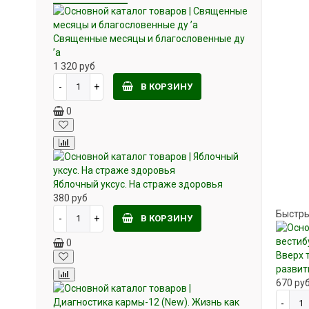
Священные месяцы и благословенные ду
’а
1 320
руб
В КОРЗИНУ
0
Яблочный уксус. На страже здоровья
380
руб
Быстры
В КОРЗИНУ
0
Вверх 
развит
670
ру