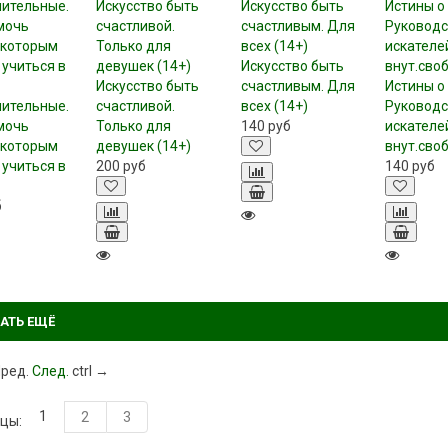
Искусство быть
Искусство быть
счастливым. Для
Истины о
ительные.
счастливой.
всех (14+)
Руководс
мочь
Только для
140
руб
искателе
 которым
девушек (14+)
внут.сво
 учиться в
200
руб
140
руб
б
АТЬ ЕЩЁ
ред.
След.
ctrl
→
1
2
3
цы: