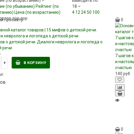
ие (по возрастанию)
Выводить по:
ие (по убыванию)
Рейтинг (по
18
танию)
Цена (по возрастанию)
4
12
24
50
100
лорлор лор лор
й просмотр
0
ов о детской речи. Диалоги невролога и логопеда о
й речи
б
7 шагов 
и настоя
В КОРЗИНУ
счастью
ы:
140
руб
ов
0