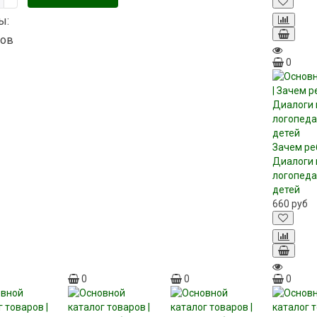
ы:
ов
0
Зачем ре
Диалоги 
логопеда
детей
660
руб
0
0
0