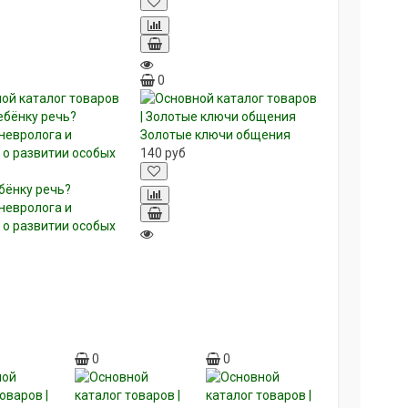
0
Золотые ключи общения
140
руб
бёнку речь?
невролога и
 о развитии особых
0
0