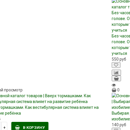
Без часо
голове. О
которым 
учиться
550
руб
й просмотр
0
тормашками. Как вестибулярная система влияет на
ие ребёнка
Выбирая 
б
изобили
140
руб
В КОРЗИНУ