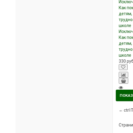
Исключ
Как по
детям,
трудно
школе
330
ру
ПОКАЗ
←
ctrl
П
Страни