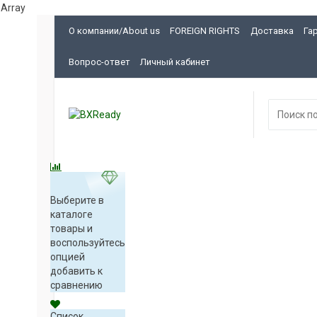
Array
О компании/About us
FOREIGN RIGHTS
Доставка
Га
Вопрос-ответ
Личный кабинет
Выберите в
каталоге
товары и
воспользуйтесь
опцией
добавить к
сравнению
Список