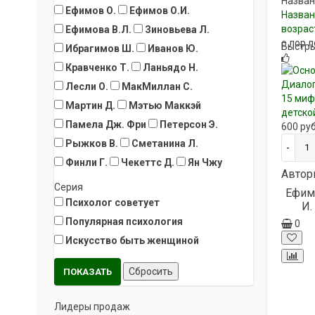
Назван
Ефимов О.
Ефимов О.И.
Назван
возрас
Ефимова В.Л.
Зиновьева Л.
о лор 
Быстры
Ибрагимов Ш.
Иванов Ю.
Кравченко Т.
Ланьядо Н.
Лесли О.
МакМиллан С.
15 миф
Мартин Д.
Мэтью Маккэй
детско
Памела Дж. Фри
Петерсон Э.
600
ру
Рыжков В.
Сметанина Л.
Финли Г.
Чекеттс Д.
Ян Чжу
Автор
Серия
Ефим
Психолог советует
И.
Популярная психология
0
Искусство быть женщиной
Лидеры продаж