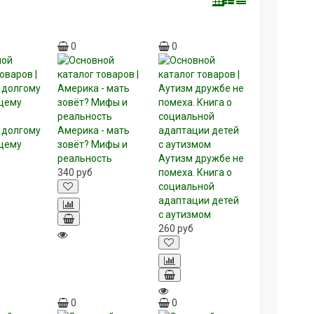
0
0
к долгому
Америка - мать
щему
зовёт? Мифы и
реальность
Аутизм дружбе не
340
руб
помеха. Книга о
социальной
адаптации детей
с аутизмом
260
руб
0
0